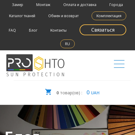
Замер
Монтаж
Оплата и доставка
Города
Каталог тканей
Обмен и возврат
Комплектация
Связаться
FAQ
Блог
Контакты
RU
0
0
товар(ов) :
UAH