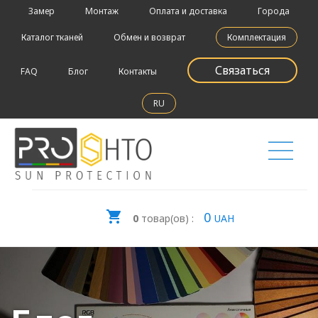
Замер
Монтаж
Оплата и доставка
Города
Каталог тканей
Обмен и возврат
Комплектация
Связаться
FAQ
Блог
Контакты
RU
0
0
товар(ов) :
UAH