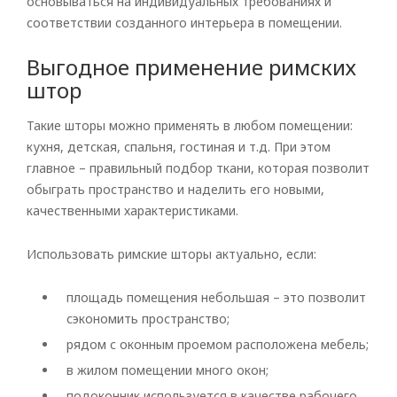
основываться на индивидуальных требованиях и
соответствии созданного интерьера в помещении.
Выгодное применение римских
штор
Такие шторы можно применять в любом помещении:
Рулонные
кухня, детская, спальня, гостиная и т.д. При этом
главное – правильный подбор ткани, которая позволит
Горизонтальные
обыграть пространство и наделить его новыми,
качественными характеристиками.
Вертикальные
Римские
Использовать римские шторы актуально, если:
площадь помещения небольшая – это позволит
сэкономить пространство;
рядом с оконным проемом расположена мебель;
в жилом помещении много окон;
подоконник используется в качестве рабочего