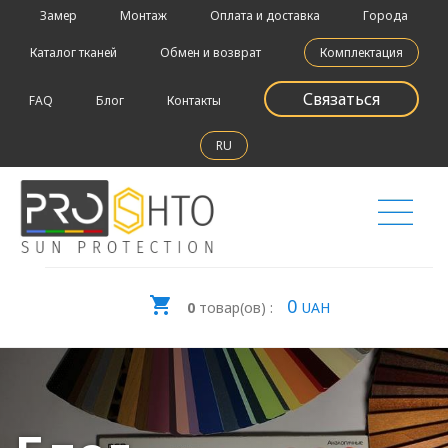
Замер
Монтаж
Оплата и доставка
Города
Каталог тканей
Обмен и возврат
Комплектация
Связаться
FAQ
Блог
Контакты
RU
0
0
товар(ов) :
UAH