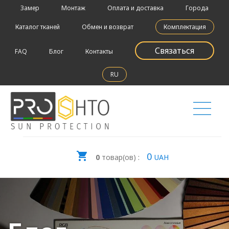
Замер
Монтаж
Оплата и доставка
Города
Каталог тканей
Обмен и возврат
Комплектация
Связаться
FAQ
Блог
Контакты
RU
0
0
товар(ов) :
UAH