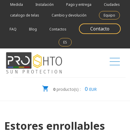
Medida
Instalación
Pago y entrega
Ciudades
catalogo de telas
Cambio y devolución
Equipo
Contacto
FAQ
Blog
Contactos
ES
0
0
producto(s) :
EUR
Estores enrollables