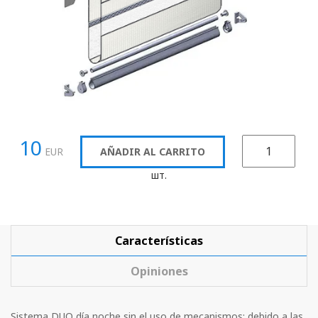
10
EUR
AÑADIR AL CARRITO
шт.
Características
Opiniones
Sistema DUO día noche sin el uso de mecanismos; debido a las