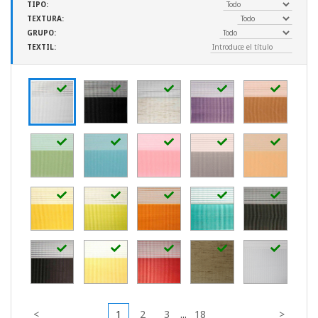
TIPO:
TEXTURA:
GRUPO:
TEXTIL:
<
1
2
3
...
18
>