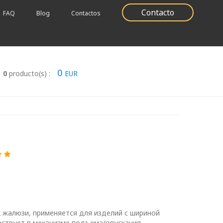
Contacto
FAQ
Blog
Contactos
0
0
producto(s) :
EUR
 жалюзи, применяется для изделий с шириной
аствует в механизме подъема/опускания