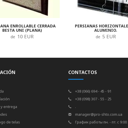
IANA ENROLLABLE CERRADA
PERSIANAS HORIZONTALE
BESTA UNI (PLANA)
ALUMINIO.
10 EUR
5 EUR
de
de
ACIÓN
CONTACTOS
da
+38 (066) 694 - 45 - 91
lación
+38 (098) 307 - 55 - 25
 y entrega
.
ades
manager@pro-shto.com.ua
ogo de telas
График работы пн. - пт. с 9:00 