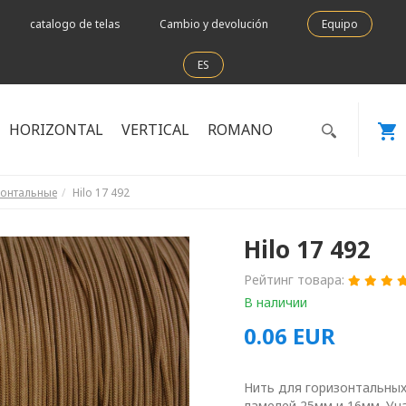
catalogo de telas
Cambio y devolución
Equipo
ES
HORIZONTAL
VERTICAL
ROMANO
зонтальные
Hilo 17 492
Hilo 17 492
Рейтинг товара:
В наличии
0.06
EUR
Нить для горизонтальных
ламелей 25мм и 16мм. Уч