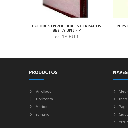
ESTORES ENROLLABLES CERRADOS
PERS
BESTA UNI - P
13 EUR
de
PRODUCTOS
NAVEG
Arrollado
Medi
Horizontal
Insta
Vertical
Pago
romano
Ciud
catal