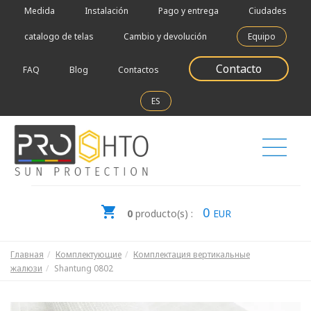
Medida
Instalación
Pago y entrega
Ciudades
catalogo de telas
Cambio y devolución
Equipo
Contacto
FAQ
Blog
Contactos
ES
0
0
producto(s) :
EUR
Главная
Комплектующие
Комплектация вертикальные
жалюзи
Shantung 0802