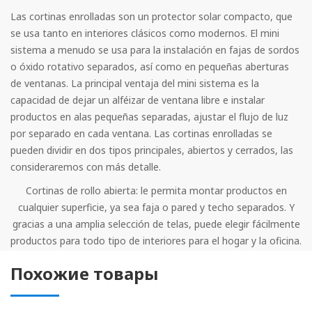
Las cortinas enrolladas son un protector solar compacto, que
se usa tanto en interiores clásicos como modernos. El mini
sistema a menudo se usa para la instalación en fajas de sordos
o óxido rotativo separados, así como en pequeñas aberturas
de ventanas. La principal ventaja del mini sistema es la
capacidad de dejar un alféizar de ventana libre e instalar
productos en alas pequeñas separadas, ajustar el flujo de luz
por separado en cada ventana. Las cortinas enrolladas se
pueden dividir en dos tipos principales, abiertos y cerrados, las
consideraremos con más detalle.
Cortinas de rollo abierta: le permita montar productos en
cualquier superficie, ya sea faja o pared y techo separados. Y
gracias a una amplia selección de telas, puede elegir fácilmente
productos para todo tipo de interiores para el hogar y la oficina.
En el interior del hogar, las cortinas con textura y estrecho, así
Похожие товары
como en algunos casos, los lienzos monofónicos son muy
adecuados. Para las oficinas, por el contrario, serán preferibles
telas simples, ya que se ven más estrictamente y disipan