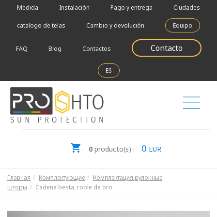
Medida
Instalación
Pago y entrega
Ciudades
catalogo de telas
Cambio y devolución
Equipo
Contacto
FAQ
Blog
Contactos
ES
0
0
producto(s) :
EUR
Главная
Комплектующие
Комплектация рулонные
шторы
Cadena besta, roble de oro