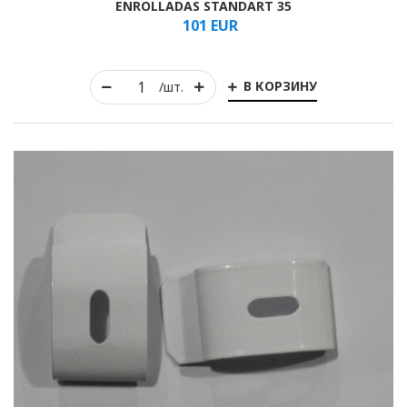
ENROLLADAS STANDART 35
101
EUR
Arrollado
В КОРЗИНУ
/шт.
Horizontal
Vertical
romano