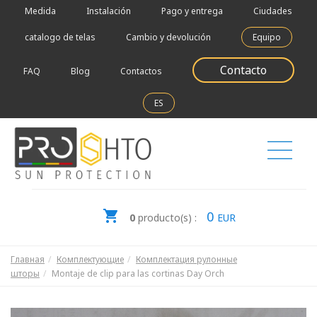
Medida
Instalación
Pago y entrega
Ciudades
catalogo de telas
Cambio y devolución
Equipo
Contacto
FAQ
Blog
Contactos
ES
0
0
producto(s) :
EUR
Главная
Комплектующие
Комплектация рулонные
шторы
Montaje de clip para las cortinas Day Orch