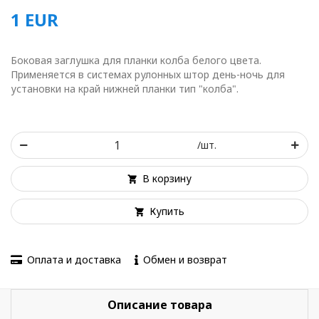
1
EUR
Боковая заглушка для планки колба белого цвета.
Применяется в системах рулонных штор день-ночь для
установки на край нижней планки тип "колба".
/шт.
В корзину
Купить
Оплата и доставка
Обмен и возврат
Описание товара