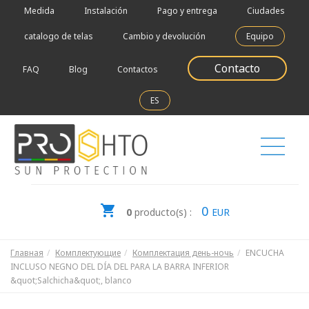
Medida
Instalación
Pago y entrega
Ciudades
catalogo de telas
Cambio y devolución
Equipo
Contacto
FAQ
Blog
Contactos
ES
0
0
producto(s) :
EUR
Главная
Комплектующие
Комплектация день-ночь
ENCUCHA
INCLUSO NEGNO DEL DÍA DEL PARA LA BARRA INFERIOR
&quot;Salchicha&quot;, blanco