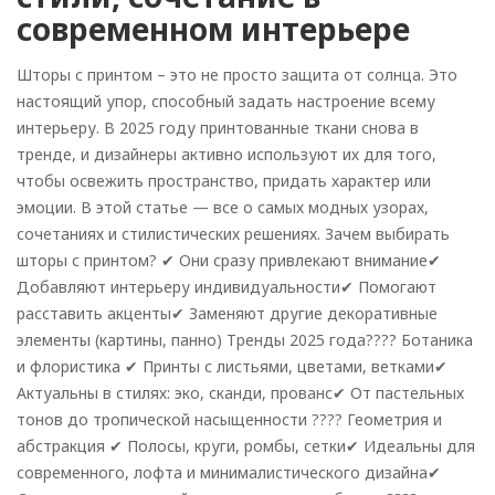
современном интерьере
Шторы с принтом – это не просто защита от солнца. Это
настоящий упор, способный задать настроение всему
интерьеру. В 2025 году принтованные ткани снова в
Arrollado
тренде, и дизайнеры активно используют их для того,
чтобы освежить пространство, придать характер или
Horizontal
эмоции. В этой статье — все о самых модных узорах,
Vertical
сочетаниях и стилистических решениях. Зачем выбирать
шторы с принтом? ✔ Они сразу привлекают внимание✔
romano
Добавляют интерьеру индивидуальности✔ Помогают
расставить акценты✔ Заменяют другие декоративные
элементы (картины, панно) Тренды 2025 года???? Ботаника
и флористика ✔ Принты с листьями, цветами, ветками✔
Актуальны в стилях: эко, сканди, прованс✔ От пастельных
тонов до тропической насыщенности ???? Геометрия и
абстракция ✔ Полосы, круги, ромбы, сетки✔ Идеальны для
современного, лофта и минималистического дизайна✔