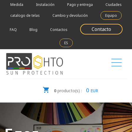
Medida
Instalación
Pago y entrega
Ciudades
catalogo de telas
Cambio y devolución
Equipo
Contacto
FAQ
Blog
Contactos
ES
0
0
producto(s) :
EUR