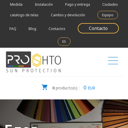
Medida
Instalación
Pago y entrega
Ciudades
catalogo de telas
Cambio y devolución
Equipo
Contacto
FAQ
Blog
Contactos
ES
0
0
producto(s) :
EUR