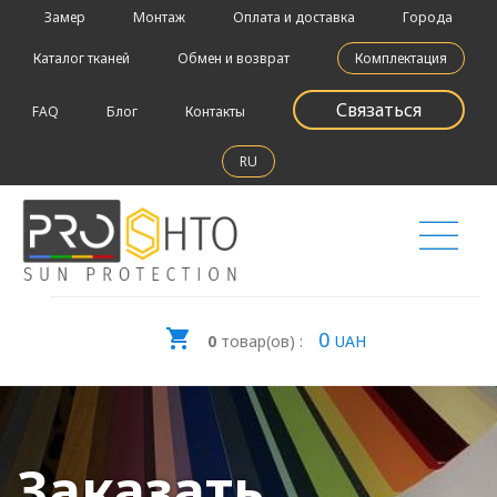
Замер
Монтаж
Оплата и доставка
Города
Каталог тканей
Обмен и возврат
Комплектация
Связаться
FAQ
Блог
Контакты
RU
0
0
товар(ов) :
UAH
Заказать