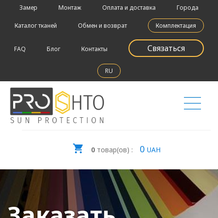
Замер
Монтаж
Оплата и доставка
Города
Каталог тканей
Обмен и возврат
Комплектация
Связаться
FAQ
Блог
Контакты
RU
0
0
товар(ов) :
UAH
Заказать