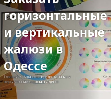
горизонтальные
и вертикальные
жалюзи в
Одессе
Главная
Заказать горизонтальные и
вертикальные жалюзи в Одессе