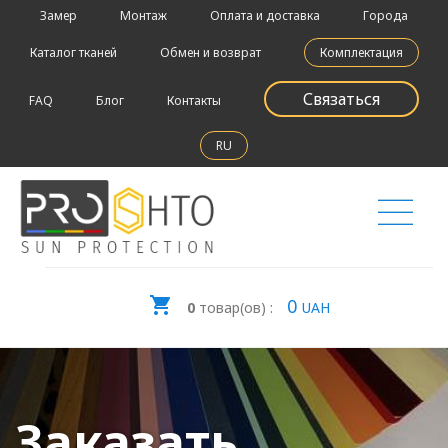
Замер
Монтаж
Оплата и доставка
Города
Каталог тканей
Обмен и возврат
Комплектация
Связаться
FAQ
Блог
Контакты
RU
0
0
товар(ов) :
UAH
Заказать