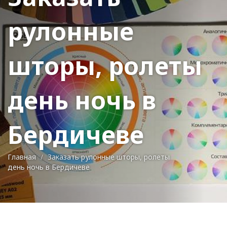
рулонные
шторы, ролеты
день ночь в
Бердичеве
Главная
Заказать рулонные шторы, ролеты
день ночь в Бердичеве