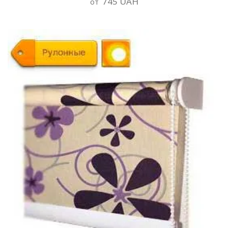
745 UAH
от