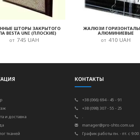
ОННЫЕ ШТОРЫ ЗАКРЫТОГО
ЖАЛЮЗИ ГОРИЗОНТАЛЬ
ПА BESTA UNI (ПЛОСКИЕ)
АЛЮМИНИЕВЫЕ
745 UAH
410 UAH
от
от
ГАЦИЯ
КОНТАКТЫ
р
+38 (066) 694 - 45 - 91
таж
+38 (098) 307 - 55 - 25
та и доставка
.
да
manager@pro-shto.com.ua
лог тканей
График работы пн. - пт. с 9:00 