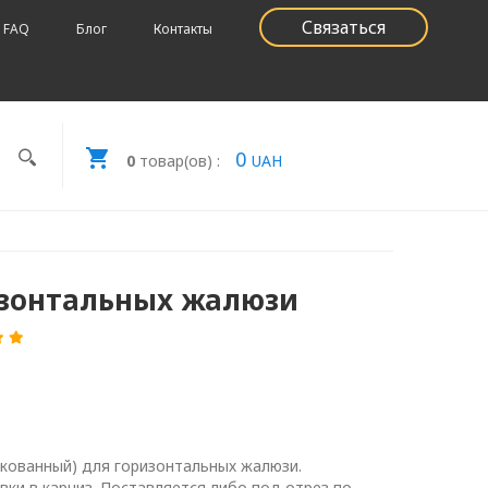
Связаться
FAQ
Блог
Контакты
0
0
товар(ов) :
UAH
изонтальных жалюзи
кованный) для горизонтальных жалюзи.
вки в карниз. Поставляется либо под отрез по