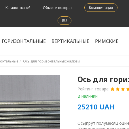
Каталог тканей
Обмен и возврат
Комплектация
RU
ГОРИЗОНТАЛЬНЫЕ
ВЕРТИКАЛЬНЫЕ
РИМСКИЕ
зонтальные
Ось для горизонтальных жалюзи
Ось для гор
Рейтинг товара:
В наличии
25210
UAH
Ось(прут полумесяц оцин
Используется для устано