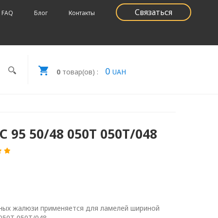
Связаться
FAQ
Блог
Контакты
0
0
товар(ов) :
UAH
С 95 50/48 050Т 050Т/048
ьных жалюзи применяется для ламелей шириной
 050Т 050Т/048