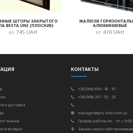
ОННЫЕ ШТОРЫ ЗАКРЫТОГО
ЖАЛЮЗИ ГОРИЗОНТАЛЬ
ПА BESTA UNI (ПЛОСКИЕ)
АЛЮМИНИЕВЫЕ
745 UAH
410 UAH
от
от
ГАЦИЯ
КОНТАКТЫ
р
+38 (066) 694 - 45 - 91
таж
+38 (098) 307 - 55 - 25
та и доставка
.
да
manager@pro-shto.com.ua
лог тканей
График работы пн. - пт. с 9:00 
н и возврат
Заказы через сайт принимаю