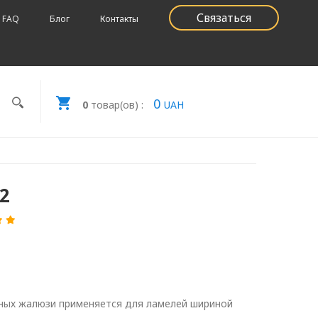
Связаться
FAQ
Блог
Контакты
0
0
товар(ов) :
UAH
2
ьных жалюзи применяется для ламелей шириной