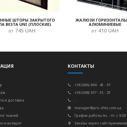
ОННЫЕ ШТОРЫ ЗАКРЫТОГО
ЖАЛЮЗИ ГОРИЗОНТАЛЬ
ПА BESTA UNI (ПЛОСКИЕ)
АЛЮМИНИЕВЫЕ
745 UAH
410 UAH
от
от
ГАЦИЯ
КОНТАКТЫ
р
+38 (066) 694 - 45 - 91
таж
+38 (098) 307 - 55 - 25
та и доставка
.
да
manager@pro-shto.com.ua
лог тканей
График работы пн. - пт. с 9:00 
н и возврат
Заказы через сайт принимаю