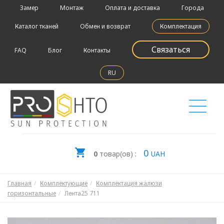
Замер
Монтаж
Оплата и доставка
Города
Каталог тканей
Обмен и возврат
Комплектация
Связаться
FAQ
Блог
Контакты
RU
0
0
товар(ов) :
UAH
Главная
Комплектующие
Комплектация жалюзи
горизонтальные
Лента25 711