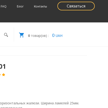
Связаться
FAQ
Блог
Контакты
0
0
товар(ов) :
UAH
01
горизонтальных жалюзи. Ширина ламелей 25мм.
рфорированная