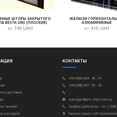
ОННЫЕ ШТОРЫ ЗАКРЫТОГО
ЖАЛЮЗИ ГОРИЗОНТАЛЬ
ПА BESTA UNI (ПЛОСКИЕ)
АЛЮМИНИЕВЫЕ
745 UAH
410 UAH
от
от
ГАЦИЯ
КОНТАКТЫ
р
+38 (066) 694 - 45 - 91
таж
+38 (098) 307 - 55 - 25
та и доставка
.
да
manager@pro-shto.com.ua
лог тканей
График работы пн. - пт. с 9:00 
н и возврат
Заказы через сайт принимаю