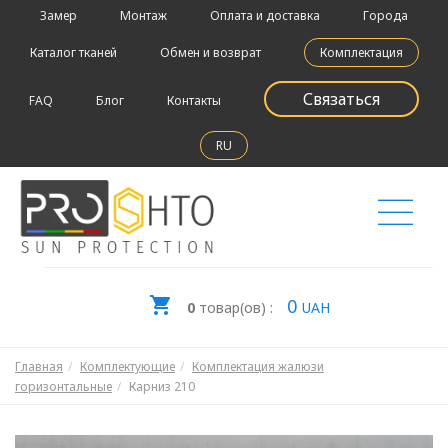
Замер
Монтаж
Оплата и доставка
Города
Каталог тканей
Обмен и возврат
Комплектация
Связаться
FAQ
Блог
Контакты
RU
0
0
товар(ов) :
UAH
Главная
Комплектующие
Комплектация жалюзи
горизонтальные
Карниз 210