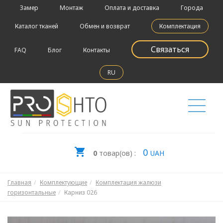
Замер
Монтаж
Оплата и доставка
Города
Каталог тканей
Обмен и возврат
Комплектация
Связаться
FAQ
Блог
Контакты
RU
0
0
товар(ов) :
UAH
Главная
Комплектующие
Комплектация жалюзи
горизонтальные
Карниз 026