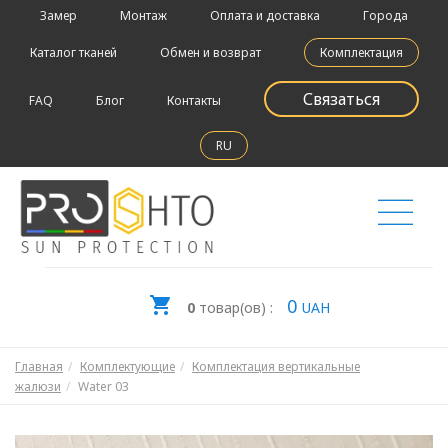
Замер
Монтаж
Оплата и доставка
Города
Каталог тканей
Обмен и возврат
Комплектация
Связаться
FAQ
Блог
Контакты
RU
0
0
товар(ов) :
UAH
Главная
Комплектующие
Комплектация вертикальные
жалюзи
Water 03