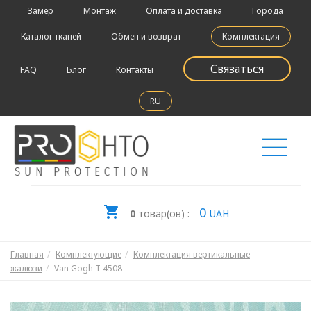
Замер
Монтаж
Оплата и доставка
Города
Каталог тканей
Обмен и возврат
Комплектация
Связаться
FAQ
Блог
Контакты
RU
0
0
товар(ов) :
UAH
Главная
Комплектующие
Комплектация вертикальные
жалюзи
Van Gogh T 4508