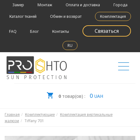
Замер
Монтаж
Оплата и доставка
Города
Каталог тканей
Обмен и возврат
Комплектация
Связаться
FAQ
Блог
Контакты
RU
0
0
товар(ов) :
UAH
Главная
Комплектующие
Комплектация вертикальные
жалюзи
Tiffany 701