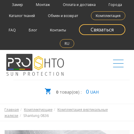
Замер
Монтаж
Оплата и доставка
Города
Каталог тканей
Обмен и возврат
Комплектация
Связаться
FAQ
Блог
Контакты
RU
0
0
товар(ов) :
UAH
Главная
Комплектующие
Комплектация вертикальные
жалюзи
Shantung 0836