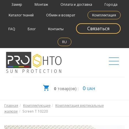
Замер
Монтаж
Оплата и доставка
Города
Каталог тканей
Обмен и возврат
Комплектация
Связаться
FAQ
Блог
Контакты
RU
0
0
товар(ов) :
UAH
Главная
Комплектующие
Комплектация вертикальные
жалюзи
Screen T 10220