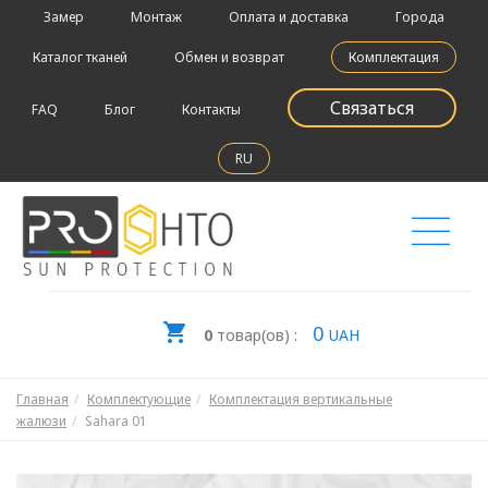
Замер
Монтаж
Оплата и доставка
Города
Каталог тканей
Обмен и возврат
Комплектация
Связаться
FAQ
Блог
Контакты
RU
0
0
товар(ов) :
UAH
Главная
Комплектующие
Комплектация вертикальные
жалюзи
Sahara 01