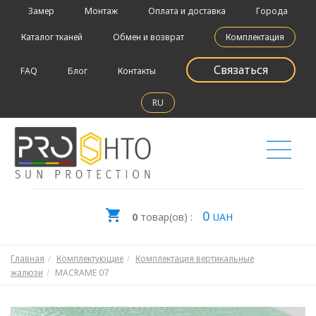
Замер
Монтаж
Оплата и доставка
Города
Каталог тканей
Обмен и возврат
Комплектация
Связаться
FAQ
Блог
Контакты
RU
0
0
товар(ов) :
UAH
Главная
Комплектующие
Комплектация вертикальные
жалюзи
MACRAME 07