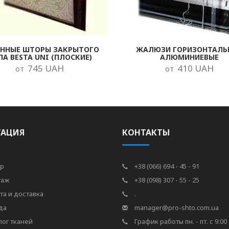
ОННЫЕ ШТОРЫ ЗАКРЫТОГО
ЖАЛЮЗИ ГОРИЗОНТАЛЬ
ПА BESTA UNI (ПЛОСКИЕ)
АЛЮМИНИЕВЫЕ
745 UAH
410 UAH
от
от
ГАЦИЯ
КОНТАКТЫ
р
+38 (066) 694 - 45 - 91
таж
+38 (098) 307 - 55 - 25
та и доставка
.
да
manager@pro-shto.com.ua
лог тканей
График работы пн. - пт. с 9:00 