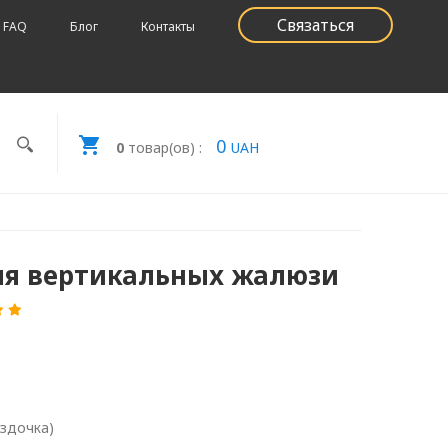
Связаться
FAQ
Блог
Контакты
0
0
товар(ов) :
UAH
ля вертикальных жалюзи
ездочка)