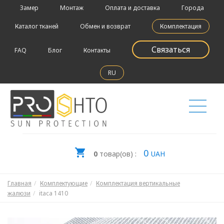
Замер
Монтаж
Оплата и доставка
Города
Каталог тканей
Обмен и возврат
Комплектация
Связаться
FAQ
Блог
Контакты
RU
0
0
товар(ов) :
UAH
Главная
Комплектующие
Комплектация вертикальные
жалюзи
itaca 1410