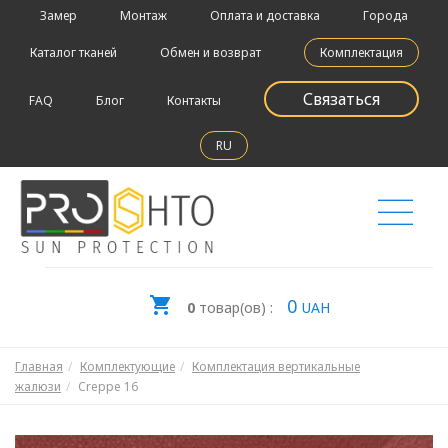
Замер
Монтаж
Оплата и доставка
Города
Каталог тканей
Обмен и возврат
Комплектация
Связаться
FAQ
Блог
Контакты
RU
0
0
товар(ов) :
UAH
Главная
Комплектующие
Комплектация вертикальные
жалюзи
Creppe 16