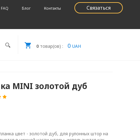
Связаться
FAQ
Блог
Контакты
0
0
товар(ов) :
UAH
ка MINI золотой дуб
ланка цвет - золотой дуб, для рулонных штор на
ируется в нижней части шторы, используется как