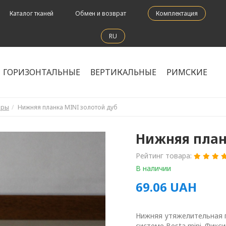
Каталог тканей
Обмен и возврат
Комплектация
RU
ГОРИЗОНТАЛЬНЫЕ
ВЕРТИКАЛЬНЫЕ
РИМСКИЕ
оры
Нижняя планка MINI золотой дуб
Нижняя план
Рейтинг товара:
В наличии
69.06
UAH
Нижняя утяжелительная п
системе Besta mini. Фикс