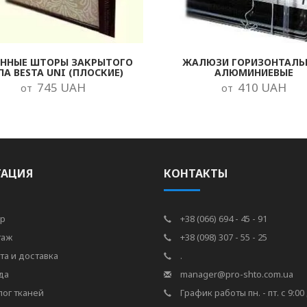
ОННЫЕ ШТОРЫ ЗАКРЫТОГО
ЖАЛЮЗИ ГОРИЗОНТАЛЬ
ПА BESTA UNI (ПЛОСКИЕ)
АЛЮМИНИЕВЫЕ
745 UAH
410 UAH
от
от
ГАЦИЯ
КОНТАКТЫ
р
+38 (066) 694 - 45 - 91
таж
+38 (098) 307 - 55 - 25
та и доставка
.
да
manager@pro-shto.com.ua
лог тканей
График работы пн. - пт. с 9:00 