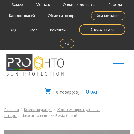
Замер
Монтаж
Оплата и доставка
Города
Каталог тканей
Обмен и возврат
Комплектация
Связаться
FAQ
Блог
Контакты
RU
0
0
товар(ов) :
UAH
Главная
Комплектующие
Комплектация рулонные
шторы
Фиксатор цепочки Besta белый