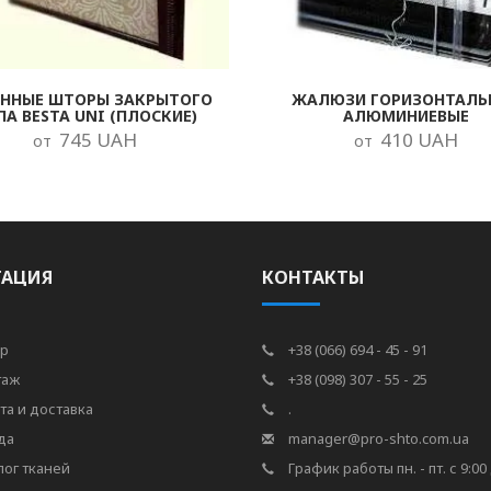
ОННЫЕ ШТОРЫ ЗАКРЫТОГО
ЖАЛЮЗИ ГОРИЗОНТАЛЬ
ПА BESTA UNI (ПЛОСКИЕ)
АЛЮМИНИЕВЫЕ
745 UAH
410 UAH
от
от
ГАЦИЯ
КОНТАКТЫ
р
+38 (066) 694 - 45 - 91
таж
+38 (098) 307 - 55 - 25
та и доставка
.
да
manager@pro-shto.com.ua
лог тканей
График работы пн. - пт. с 9:00 