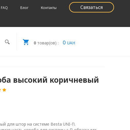
Связаться
FAQ
Блог
Контакты
0
0
товар(ов) :
UAH
оба высокий коричневый
ый для штор на системе Besta UNI-П.
имая часть короба для системы с П-образными