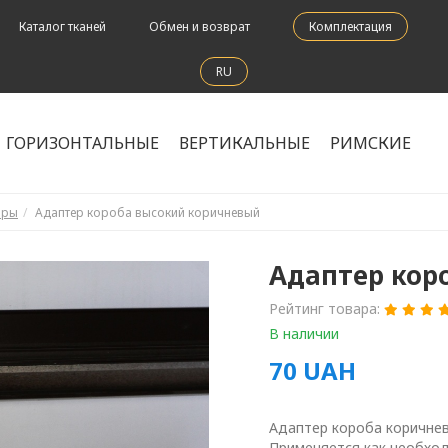
Каталог тканей
Обмен и возврат
Комплектация
RU
ГОРИЗОНТАЛЬНЫЕ
ВЕРТИКАЛЬНЫЕ
РИМСКИЕ
оры
Адаптер короба высокий коричневый
Адаптер кор
Рейтинг товара:
В наличии
70
UAH
Адаптер короба коричнев
Применяется как необход