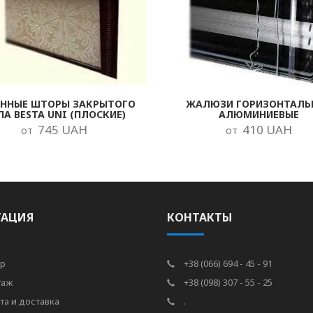
ОННЫЕ ШТОРЫ ЗАКРЫТОГО
ЖАЛЮЗИ ГОРИЗОНТАЛЬ
ПА BESTA UNI (ПЛОСКИЕ)
АЛЮМИНИЕВЫЕ
745 UAH
410 UAH
от
от
ГАЦИЯ
КОНТАКТЫ
р
+38 (066) 694 - 45 - 91
таж
+38 (098) 307 - 55 - 25
та и доставка
.