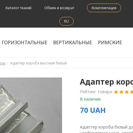
Каталог тканей
Обмен и возврат
Комплектация
RU
ГОРИЗОНТАЛЬНЫЕ
ВЕРТИКАЛЬНЫЕ
РИМСКИЕ
оры
Адаптер короба высокий белый
Адаптер кор
Рейтинг товара:
В наличии
70
UAH
Адаптер короба белый дл
необходимая часть коро