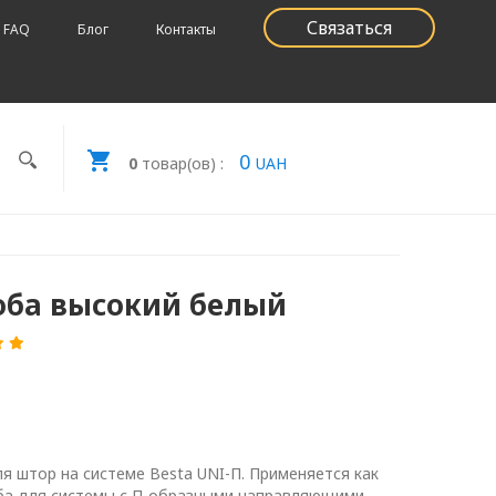
Связаться
FAQ
Блог
Контакты
0
0
товар(ов) :
UAH
оба высокий белый
я штор на системе Besta UNI-П. Применяется как
ба для системы с П-образными направляющими.