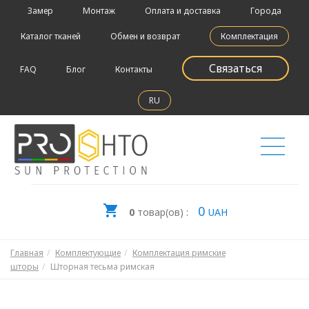
Замер
Монтаж
Оплата и доставка
Города
Каталог тканей
Обмен и возврат
Комплектация
Связаться
FAQ
Блог
Контакты
RU
0
0
товар(ов) :
UAH
Главная
Комплектующие
Комплектация римские
шторы
Шторная тесьма римская