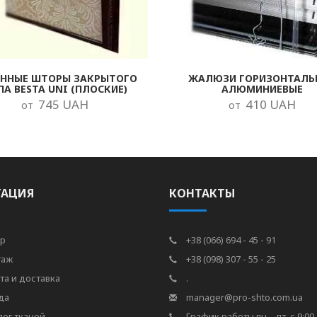
ОННЫЕ ШТОРЫ ЗАКРЫТОГО
ЖАЛЮЗИ ГОРИЗОНТАЛЬ
ПА BESTA UNI (ПЛОСКИЕ)
АЛЮМИНИЕВЫЕ
745 UAH
410 UAH
от
от
ГАЦИЯ
КОНТАКТЫ
р
+38 (066) 694 - 45 - 91
таж
+38 (098) 307 - 55 - 25
та и доставка
.
да
manager@pro-shto.com.ua
лог тканей
График работы пн. - пт. с 9:00 