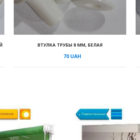
ь отдельно кольца заглушки белые и прозрачные, а также комп
 шторы, так и день-ночь.
Й
ВТУЛКА ТРУБЫ 8 ММ, БЕЛАЯ
В КОРЗИНУ
/шт.
70
UAH