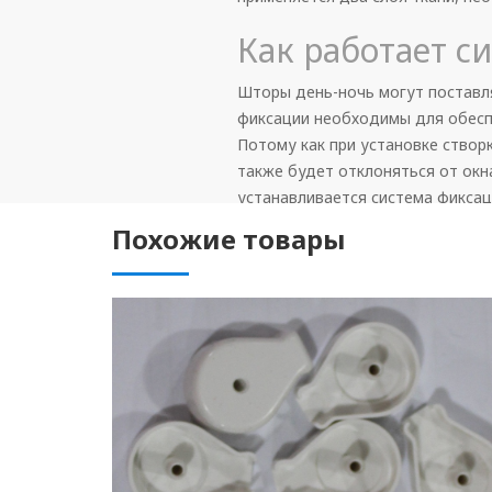
Как работает с
Шторы день-ночь могут поставля
фиксации необходимы для обеспе
Потому как при установке створ
также будет отклоняться от окна
устанавливается система фиксац
Похожие товары
Для установки фиксации в верхн
точку шторы и там фиксируется 
штора так и останется болтать
заглушки. Данные кольца монтиру
фиксирует штору. Таким нехитры
Также существует второй способ
специальные пазы в коробе. Но 
соединения системы с направля
которого перемещается ткань. С
свободно будет проходить по н