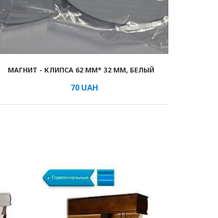
лект нижней фиксации в сборе
МАГНИТ - КЛИПСА 62 ММ* 32 ММ, БЕЛЫЙ
70
UAH