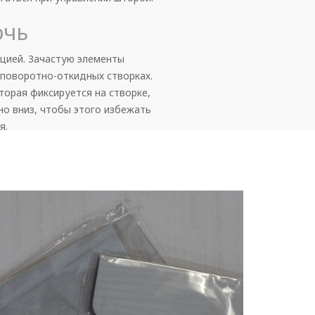
очь
ацией. Зачастую элементы
 поворотно-откидных створках.
торая фиксируется на створке,
но вниз, чтобы этого избежать
я.
 опускается в нижнюю крайнюю
ли мы просто зафиксируем леску
ьную планку при помощи колец
ка, которая в свою очередь
истеме.
истемой и устанавливаются в
с открытой системой, но
иниевый профиль, внутри
й нижний утяжелитель, который