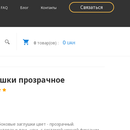
Связаться
FAQ
Блог
Контакты
0
0
товар(ов) :
UAH
ушки прозрачное
боковые заглушки цвет - прозрачный.
шторах и день-ночь с системой нижней фиксации.