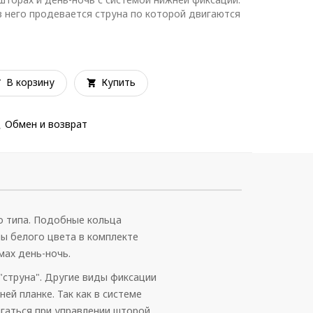
в него продевается струна по которой двигаются
В корзину
Купить
Обмен и возврат
о типа. Подобные кольца
мы белого цвета в комплекте
мах день-ночь.
струна". Другие виды фиксации
ей планке. Так как в системе
гаться при управлении шторой.