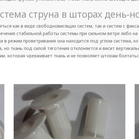
истема струна в шторах день-н
ться как в виде свободновисящих систем, так и систем с фикс
чения стабильной работы системы при сильном ветре либо на
ки в режим проветривания она находится под углом система, ко
, но ткань под силой тяготения отклоняется и висит вертикаль
ии, которая удерживает ткань и не позволяет шторам болтатьс
ей части системы устанавливается специальная леска, которая
в натянутом виде при помощи специальных натяжителей. Но ес
ся, поэтому необходимо соединить леску и нижнюю утяжелител
ются в заглушки нижней планки, и сквозь них продевается лес
м способом происходит фиксация штор день-ночь в открытой с
 фиксации - направляющие, они идут в комплекте с закрытой с
при большом желании направляющие можно также установить и 
ющими при этом не будет. Направляющие это специальный алюм
 такой системой фиксации требуется использовать специальны
аправляющим.