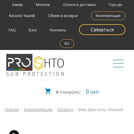
Замер
Монтаж
Оплата и доставка
Города
Каталог тканей
Обмен и возврат
Комплектация
Связаться
FAQ
Блог
Контакты
RU
0
0
товар(ов) :
UAH
Главная
Комплектующие
Каталоги
Веер День-ночь сборный