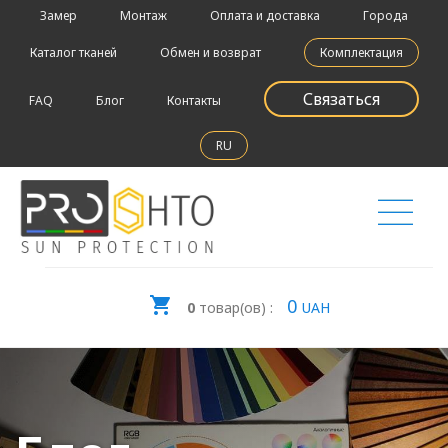
Замер
Монтаж
Оплата и доставка
Города
Каталог тканей
Обмен и возврат
Комплектация
Связаться
FAQ
Блог
Контакты
RU
0
0
товар(ов) :
UAH