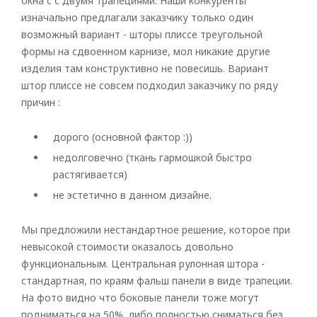
окна с с двумя трапециями. Наши конкуренты
изначально предлагали заказчику только один
возможный вариант - шторы плиссе треугольной
формы на сдвоенном карнизе, мол никакие другие
изделия там конструктивно не повесишь. Вариант
штор плиссе не совсем подходил заказчику по ряду
причин :
дорого (основной фактор :))
недолговечно (ткань гармошкой быстро
растягивается)
не эстетично в данном дизайне.
Мы предложили нестандартное решение, которое при
невысокой стоимости оказалось довольно
функциональным. Центральная рулонная штора -
стандартная, по краям фальш панели в виде трапеции.
На фото видно что боковые панели тоже могут
подниматься на 50%, либо полностью сниматься без