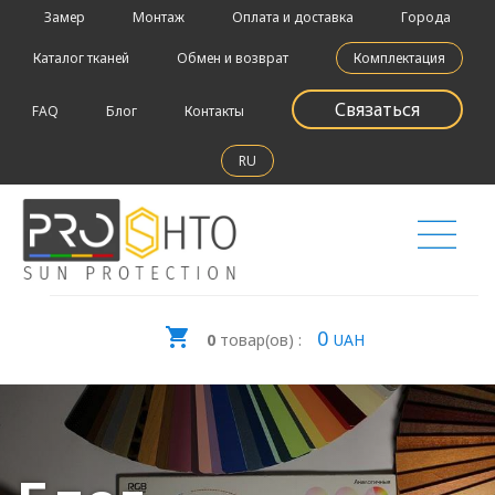
Замер
Монтаж
Оплата и доставка
Города
Каталог тканей
Обмен и возврат
Комплектация
Связаться
FAQ
Блог
Контакты
RU
0
0
товар(ов) :
UAH