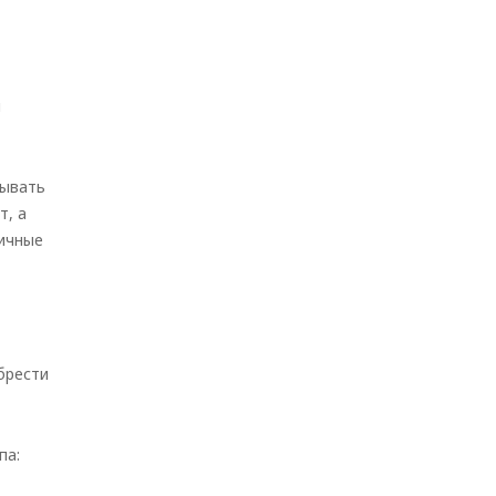
ы
тывать
т, а
тичные
брести
па: