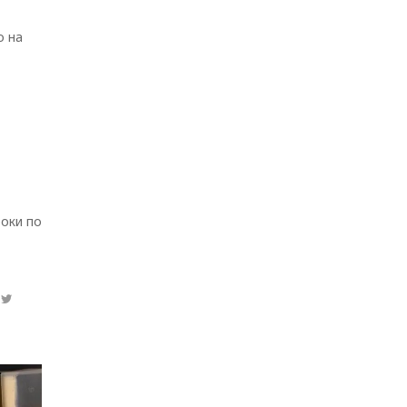
о на
роки по