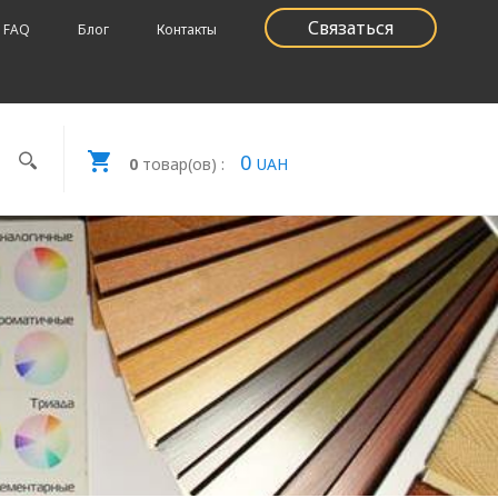
Связаться
FAQ
Блог
Контакты
0
0
товар(ов) :
UAH