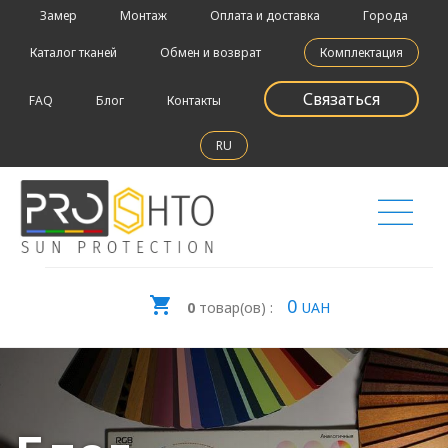
Замер
Монтаж
Оплата и доставка
Города
Каталог тканей
Обмен и возврат
Комплектация
Связаться
FAQ
Блог
Контакты
RU
0
0
товар(ов) :
UAH