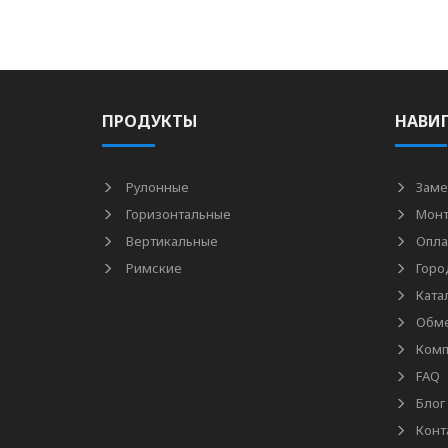
ПРОДУКТЫ
НАВИ
Рулонные
Заме
Горизонтальные
Мон
Вертикальные
Опла
Римские
Горо
Ката
Обме
Комп
FAQ
Блог
Конт