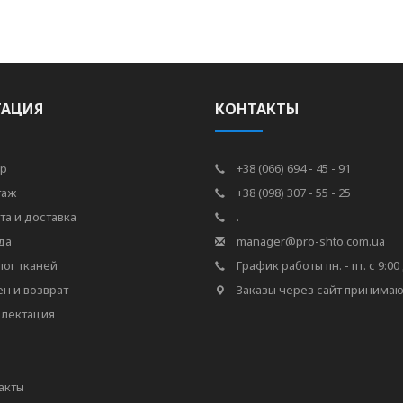
ГАЦИЯ
КОНТАКТЫ
р
+38 (066) 694 - 45 - 91
таж
+38 (098) 307 - 55 - 25
та и доставка
.
да
manager@pro-shto.com.ua
лог тканей
График работы пн. - пт. с 9:00 
н и возврат
Заказы через сайт принимаю
лектация
акты