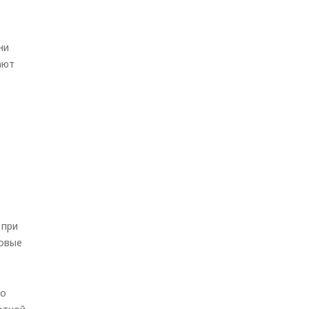
ни
ают
 при
мовые
го