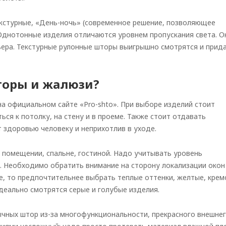
екстурные, «День-ночь» (современное решение, позволяющее
Однотонные изделия отличаются уровнем пропускания света. О
ьера. Текстурные рулонные шторы выигрышно смотрятся и прид
торы и жалюзи?
а официальном сайте «Pro-shto». При выборе изделий стоит
ься к потолку, на стену и в проеме. Также стоит отдавать
 здоровью человеку и неприхотлив в уходе.
 помещении, спальне, гостиной. Надо учитывать уровень
. Необходимо обратить внимание на сторону локализации окон
не, то предпочтительнее выбрать теплые оттенки, желтые, кре
еально смотрятся серые и голубые изделия.
ычных штор из-за многофункциональности, прекрасного внешне