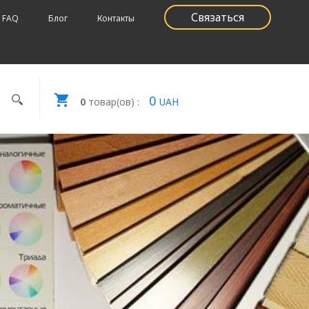
Связаться
FAQ
Блог
Контакты
0
0
товар(ов) :
UAH