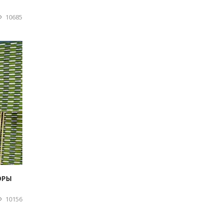
10685
ОРЫ
10156