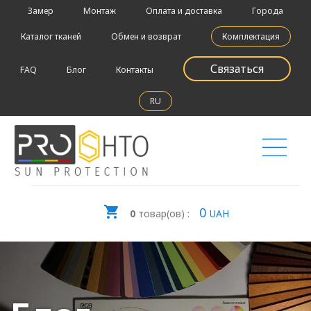
Замер
Монтаж
Оплата и доставка
Города
Каталог тканей
Обмен и возврат
Комплектация
Связаться
FAQ
Блог
Контакты
RU
0
0
товар(ов) :
UAH