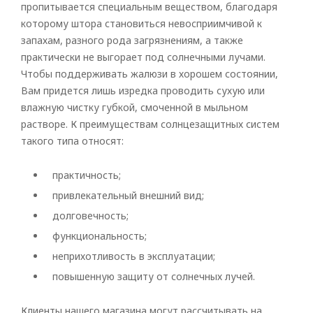
пропитывается специальным веществом, благодаря
Горизонтальные
которому штора становиться невосприимчивой к
запахам, разного рода загрязнениям, а также
Вертикальные
практически не выгорает под солнечными лучами.
Римские
Чтобы поддерживать жалюзи в хорошем состоянии,
Вам придется лишь изредка проводить сухую или
влажную чистку губкой, смоченной в мыльном
растворе. К преимуществам солнцезащитных систем
такого типа относят:
практичность;
привлекательный внешний вид;
долговечность;
функциональность;
неприхотливость в эксплуатации;
повышенную защиту от солнечных лучей.
Клиенты нашего магазина могут рассчитывать на