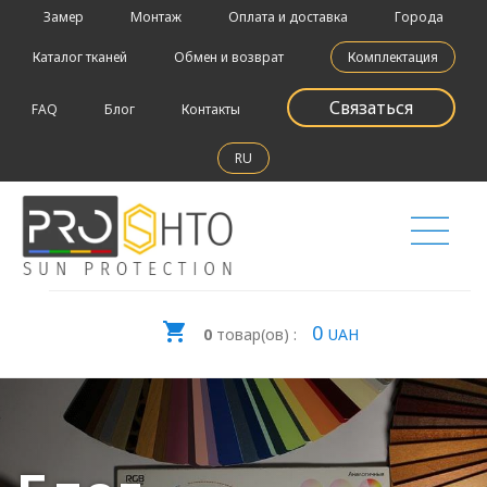
Замер
Монтаж
Оплата и доставка
Города
Каталог тканей
Обмен и возврат
Комплектация
Связаться
FAQ
Блог
Контакты
RU
0
0
товар(ов) :
UAH