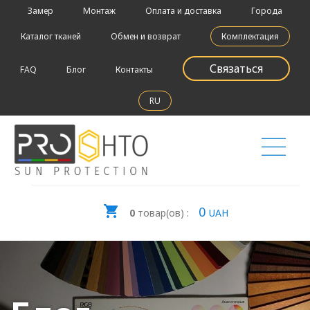
Замер
Монтаж
Оплата и доставка
Города
Каталог тканей
Обмен и возврат
Комплектация
Связаться
FAQ
Блог
Контакты
RU
0
0
товар(ов) :
UAH