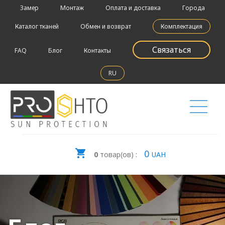
Замер
Монтаж
Оплата и доставка
Города
Каталог тканей
Обмен и возврат
Комплектация
Связаться
FAQ
Блог
Контакты
RU
0
0
товар(ов) :
UAH