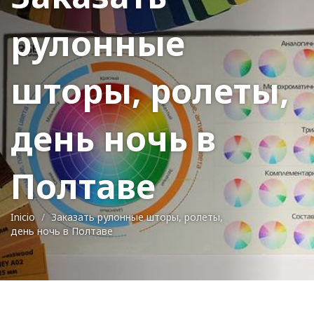
рулонные
шторы, ролеты,
день ночь в
Полтаве
Inicio
Заказать рулонные шторы, ролеты,
день ночь в Полтаве