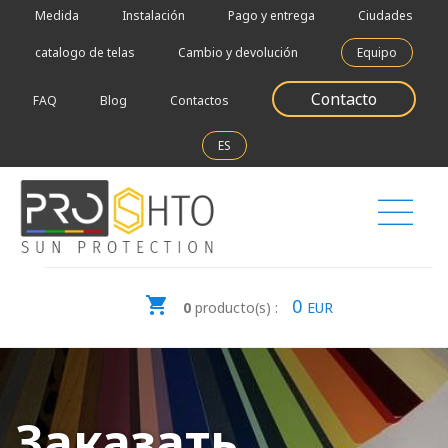
Medida
Instalación
Pago y entrega
Ciudades
catalogo de telas
Cambio y devolución
Equipo
Contacto
FAQ
Blog
Contactos
ES
0
0
producto(s) :
EUR
Заказать